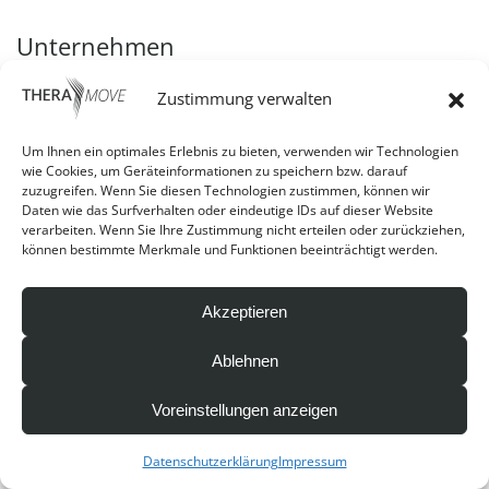
Unternehmen
Impressum
Zustimmung verwalten
Datenschutz
Kontakt
Um Ihnen ein optimales Erlebnis zu bieten, verwenden wir Technologien
wie Cookies, um Geräteinformationen zu speichern bzw. darauf
Über uns
zuzugreifen. Wenn Sie diesen Technologien zustimmen, können wir
Karriere
Daten wie das Surfverhalten oder eindeutige IDs auf dieser Website
verarbeiten. Wenn Sie Ihre Zustimmung nicht erteilen oder zurückziehen,
können bestimmte Merkmale und Funktionen beeinträchtigt werden.
Soziale Medien
Akzeptieren
Ablehnen
©
2026
TheraMove Physiotherapie Bad Aibling |
Erstellt von
Webdesign Rosenheim
und
Local SEO Agentur
Voreinstellungen anzeigen
GmbH
Datenschutzerklärung
Impressum