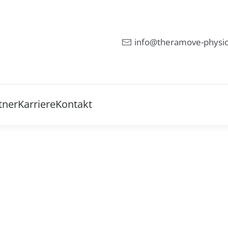
info@theramove-physi
tner
Karriere
Kontakt