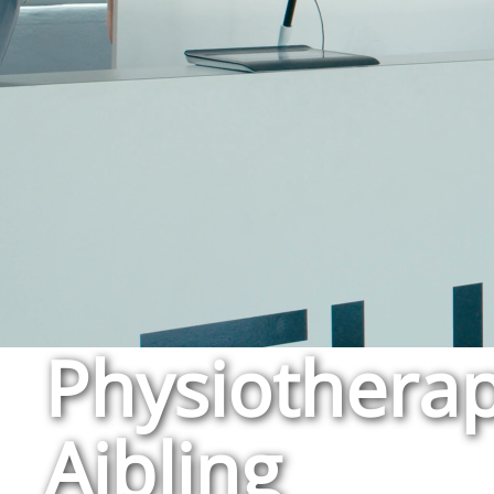
Physiothera
Aibling