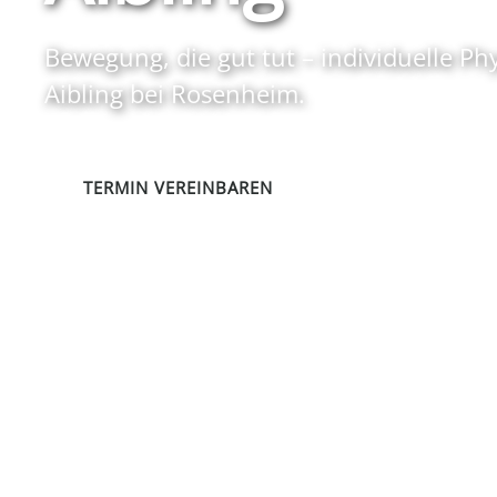
Bewegung, die gut tut – individuelle Ph
Aibling bei Rosenheim.
TERMIN VEREINBAREN