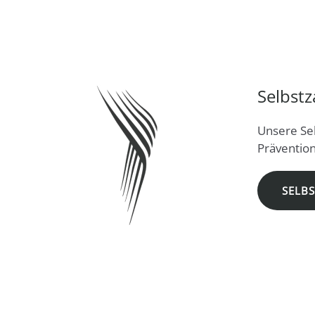
Selbstz
Unsere Sel
Präventio
SELB